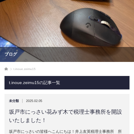
ブログ
ホーム
t.inoue.zeimu15
t.inoue.zeimu15の記事一覧
|
未分類
2025.02.05
坂戸市にっさい花みず木で税理士事務所を開設
いたしました！
坂戸市にっさいの皆様へこんにちは！井上友英税理士事務所 所